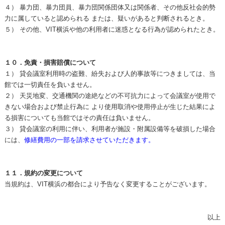
４） 暴力団、暴力団員、暴力団関係団体又は関係者、その他反社会的勢
力に属していると認められる または、疑いがあると判断されるとき。
５） その他、VIT横浜や他の利用者に迷惑となる行為が認められたとき。
１０．免責・損害賠償について
１） 貸会議室利用時の盗難、紛失および人的事故等につきましては、当
館では一切責任を負いません。
２） 天災地変、交通機関の途絶などの不可抗力によって会議室が使用で
きない場合および禁止行為に より使用取消や使用停止が生じた結果によ
る損害についても当館ではその責任は負いません。
３） 貸会議室の利用に伴い、利用者が施設・附属設備等を破損した場合
には、
修繕費用の一部を
請求させていただきます。
１１．規約の変更について
当規約は、VIT横浜の都合により予告なく変更することがございます。
以上