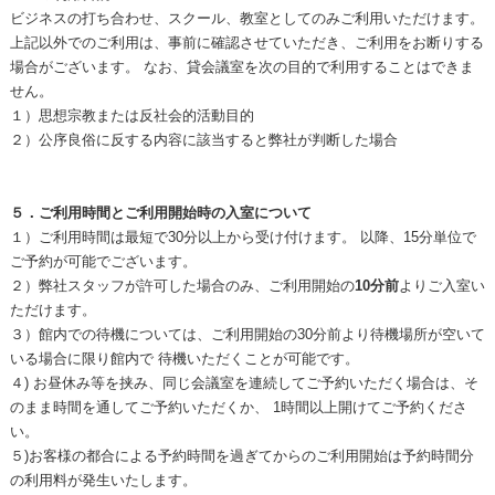
ビジネスの打ち合わせ、スクール、教室としてのみご利用いただけます。
上記以外でのご利用は、事前に確認させていただき、ご利用をお断りする
場合がございます。 なお、貸会議室を次の目的で利用することはできま
せん。
１）思想宗教または反社会的活動目的
２）公序良俗に反する内容に該当すると弊社が判断した場合
５．ご利用時間とご利用開始時の入室について
１）ご利用時間は最短で30分以上から受け付けます。 以降、15分単位で
ご予約が可能でございます。
２）弊社スタッフが許可した場合のみ、ご利用開始の
10分前
よりご入室い
ただけます。
３）館内での待機については、ご利用開始の30分前より待機場所が空いて
いる場合に限り館内で 待機いただくことが可能です。
４) お昼休み等を挟み、同じ会議室を連続してご予約いただく場合は、そ
のまま時間を通してご予約いただくか、 1時間以上開けてご予約くださ
い。
５)お客様の都合による予約時間を過ぎてからのご利用開始は予約時間分
の利用料が発生いたします。