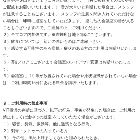
な音や声を出さないようにお願い致します。 （特に複数名での笑い声の
ご配慮もお願いいたします。） 音が大きいと判断した場合は、スタッフ
が注意することもございます。 スタッフの注意を聞き入れていただけな
い場合は、即時に退室をしていただきます。 逆に他の会議室の音が入る
こともございますので、ご理解の上、ご利用ください。
２）全フロア内禁煙です。※喫煙所は地下1階にございます。
３）飲食については、匂いの強いものはご遠慮下さい。
４）感染する可能性のある病気・症状のある方のご利用はお断りいたしま
す。
５）3階フロアにございます会議室のレイアウト変更はお断りいたしま
す。
６）会議室にゴミ等が放置されていた場合や原状復帰がされていない場合
は、ご利用時間15分にあたる料金を請求いたします。
９．ご利用時の禁止事項
VIT横浜の判断に基づき、以下の行為、事象が発生した場合は、ご利用の
禁止もしくは途中での退室 をしていただく場合がございます。
１） 騒音、臭気、振動等、他に迷惑となる行為。
２）刺青・タトゥーの入っている方
３） その他、風紀上好ましくないと認められたとき。