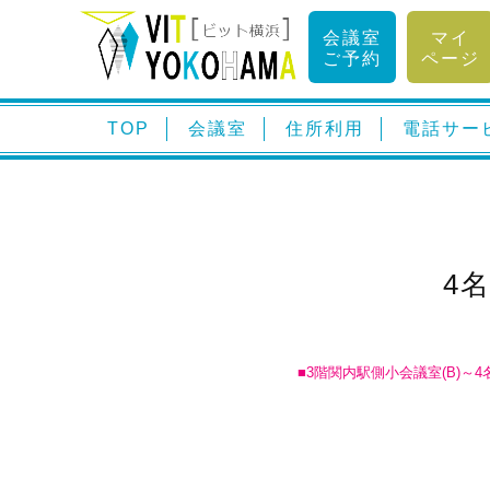
会議室
マイ
ご予約
ページ
TOP
会議室
住所利用
電話サー
4
■3階関内駅側小会議室(B)～