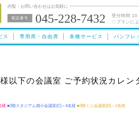
内覧・お問い合わせはお気軽に
045-228-7432
受付時間:
10
電話番号
◇プランによ
ビス
専用席・自由席
各種サービス
パンフレ
名様以下の会議室 ご予約状況カレン
4名様
■3階スタジアム側小会議室(C)～4名様
■3階ミニ会議室(D)～2名様